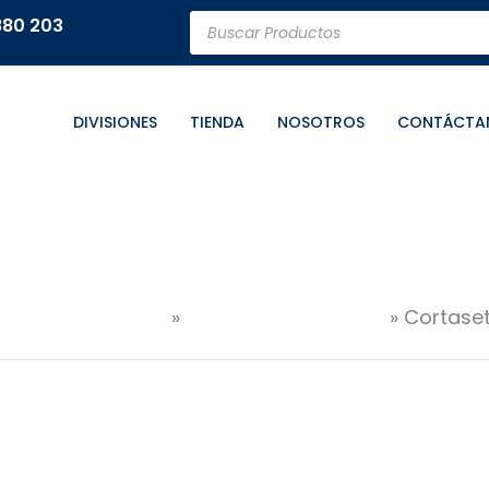
Búsqueda
880 203
de
productos
DIVISIONES
TIENDA
NOSOTROS
CONTÁCTA
NERÍA Y FORESTAL
Jardinería y forestal
Cortase