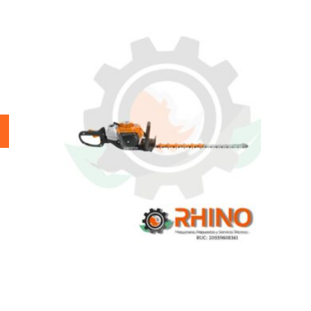
 1.0HP
CORTASETO A GASOLINA 1.0HP
STIHL HS 82 R