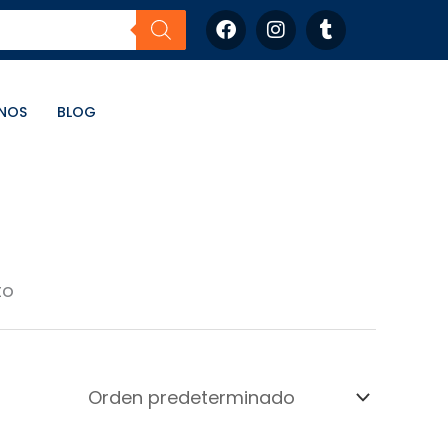
F
I
T
a
n
u
c
s
m
e
t
b
b
a
l
NOS
BLOG
o
g
r
o
r
k
a
m
to