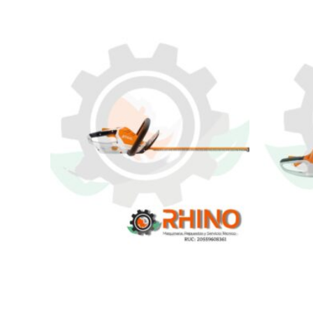
CORTASETO A BATERÍA 18V STIHL
CORT
HSA 45