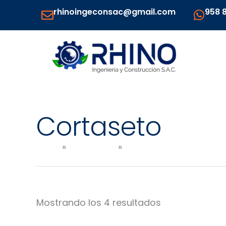
Ir
rhinoingeconsac@gmail.com
958 
al
contenido
Cortaseto
Inicio
Productos
AGROINDUSTRIA, JARDI
Mostrando los 4 resultados