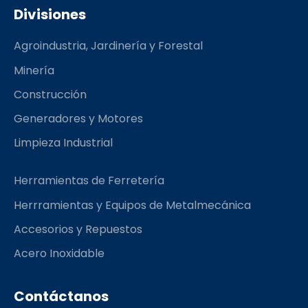
e
t
b
Divisiones
b
a
l
o
g
r
Agroindustria, Jardinería y Forestal
o
r
k
a
Minería
m
Construcción
Generadores y Motores
Limpieza Industrial
Herramientas de Ferretería
Herrramientas y Equipos de Metalmecánica
Accesorios y Repuestos
Acero Inoxidable
Contáctanos