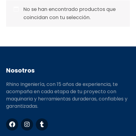
No se han encontrado productos que
coincidan con tu selección.
Nosotros
Rhino Ingeniería, con 15 años de experiencia, te
acompaña en cada etapa de tu proyecto con
maquinaria y herramientas duraderas, confiables y
garantizadas.
F
I
T
a
n
u
c
s
m