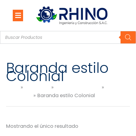
Ir
al
contenido
Búsqueda
de
productos
Baranda estilo
Colonial
Inicio
Productos
ACERO INOXIDABLE
BARANDAS
Baranda estilo Colonial
Mostrando el único resultado