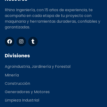
Rhino Ingeniería, con 15 años de experiencia, te
acompaña en cada etapa de tu proyecto con
maquinaria y herramientas duraderas, confiables y
garantizadas.
F
I
T
a
n
u
c
s
m
e
t
b
Divisiones
b
a
l
o
g
r
Agroindustria, Jardinería y Forestal
o
r
k
a
Minería
m
Construcción
Generadores y Motores
Limpieza Industrial