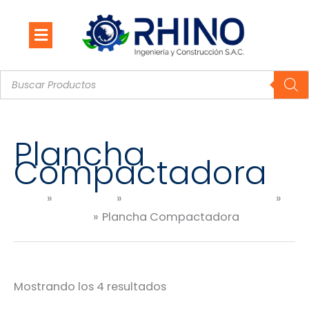
Ir
al
contenido
Búsqueda
de
productos
Plancha
Compactadora
Inicio
Productos
CONSTRUCCIÓN Y MINERÍA
Construcción
Plancha Compactadora
Mostrando los 4 resultados