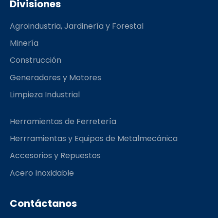
Divisiones
b
a
l
o
g
r
Agroindustria, Jardinería y Forestal
o
r
k
a
Minería
m
Construcción
Generadores y Motores
Limpieza Industrial
Herramientas de Ferretería
Herrramientas y Equipos de Metalmecánica
Accesorios y Repuestos
Acero Inoxidable
Contáctanos