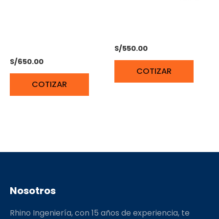
ENGRASADORA
GRASERA NEUMÁTICA 13
NEUMATICA FERTON
LITROS FERTON
GRS-20L
S/
550.00
S/
650.00
COTIZAR
COTIZAR
Nosotros
Rhino Ingeniería, con 15 años de experiencia, te