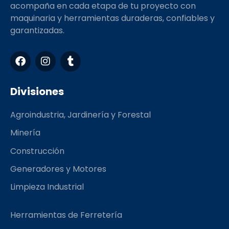
acompaña en cada etapa de tu proyecto con
maquinaria y herramientas duraderas, confiables y
garantizadas.
F
I
T
a
n
u
c
s
m
e
t
b
Divisiones
b
a
l
o
g
r
Agroindustria, Jardinería y Forestal
o
r
k
a
Minería
m
Construcción
Generadores y Motores
Limpieza Industrial
Herramientas de Ferretería