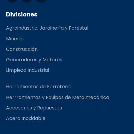
c
s
m
e
t
b
Divisiones
b
a
l
o
g
r
Agroindustria, Jardinería y Forestal
o
r
k
a
Minería
m
Construcción
Generadores y Motores
Limpieza Industrial
Herramientas de Ferretería
Herrramientas y Equipos de Metalmecánica
Accesorios y Repuestos
Acero Inoxidable