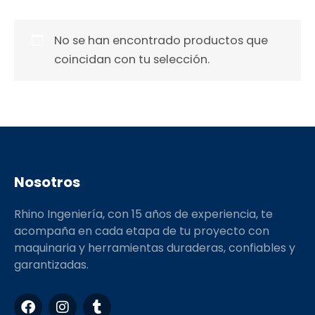
No se han encontrado productos que
coincidan con tu selección.
Nosotros
Rhino Ingeniería, con 15 años de experiencia, te
acompaña en cada etapa de tu proyecto con
maquinaria y herramientas duraderas, confiables y
garantizadas.
F
I
T
a
n
u