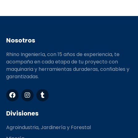
Nosotros
Rhino Ingeniería, con 15 años de experiencia, te
acompaña en cada etapa de tu proyecto con
maquinaria y herramientas duraderas, confiables y
garantizadas.
F
I
T
a
n
u
c
s
m
e
t
b
Divisiones
b
a
l
o
g
r
Agroindustria, Jardinería y Forestal
o
r
k
a