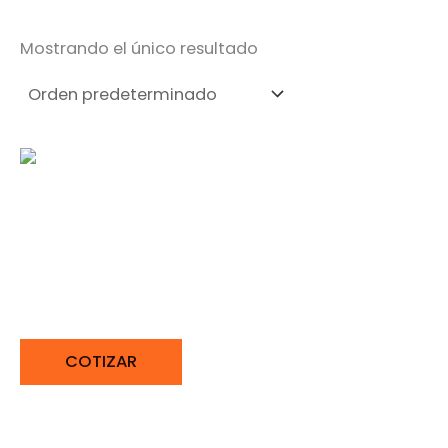
Mostrando el único resultado
SIERRA CALADORA SIN
PENDULAR 80 mm CAT
DX54
COTIZAR