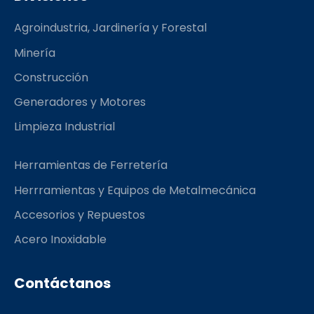
b
a
l
o
g
r
Agroindustria, Jardinería y Forestal
o
r
k
a
Minería
m
Construcción
Generadores y Motores
Limpieza Industrial
Herramientas de Ferretería
Herrramientas y Equipos de Metalmecánica
Accesorios y Repuestos
Acero Inoxidable
Contáctanos