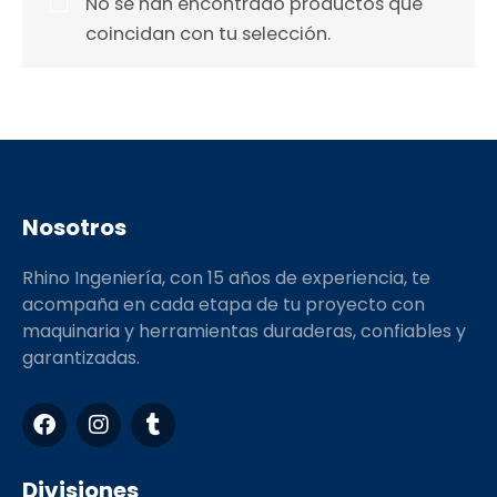
No se han encontrado productos que
coincidan con tu selección.
Nosotros
Rhino Ingeniería, con 15 años de experiencia, te
acompaña en cada etapa de tu proyecto con
maquinaria y herramientas duraderas, confiables y
garantizadas.
F
I
T
a
n
u
c
s
m
e
t
b
Divisiones