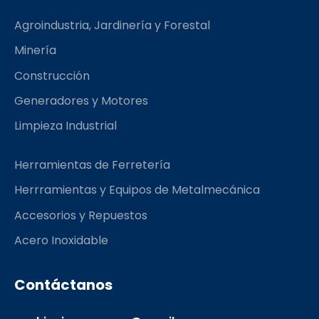
b
a
l
o
g
r
Agroindustria, Jardinería y Forestal
o
r
k
a
Minería
m
Construcción
Generadores y Motores
Limpieza Industrial
Herramientas de Ferretería
Herrramientas y Equipos de Metalmecánica
Accesorios y Repuestos
Acero Inoxidable
Contáctanos