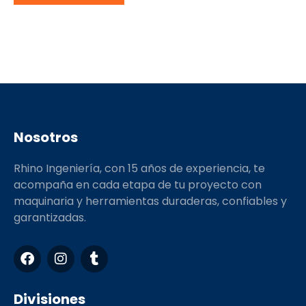
Nosotros
Rhino Ingeniería, con 15 años de experiencia, te
acompaña en cada etapa de tu proyecto con
maquinaria y herramientas duraderas, confiables y
garantizadas.
F
I
T
a
n
u
c
s
m
e
t
b
Divisiones