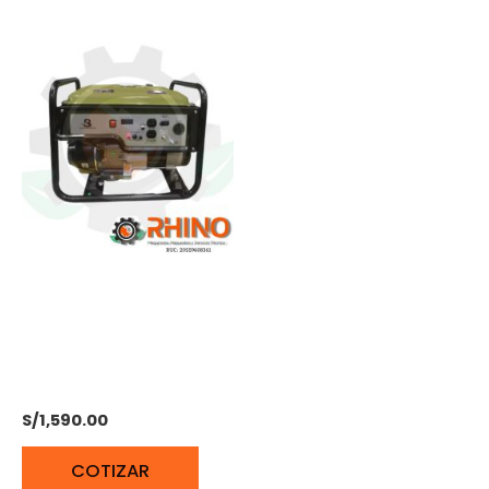
GENERADOR DE 2.8KW
GASOLINERO MONOF.
BONHOEFFER BON-P-
GG-2.8KW
S/
1,590.00
COTIZAR