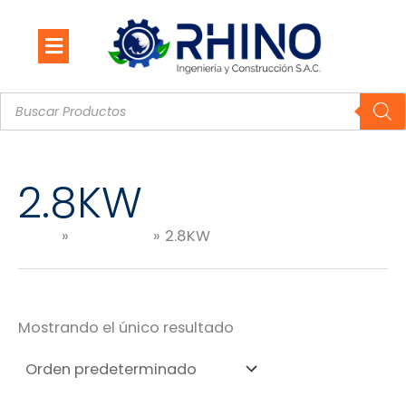
Ir
al
contenido
Búsqueda
de
productos
2.8KW
Inicio
Productos
2.8KW
Mostrando el único resultado