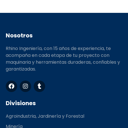
Nosotros
Rhino Ingeniería, con 15 años de experiencia, te
acompaña en cada etapa de tu proyecto con
maquinaria y herramientas duraderas, confiables y
garantizadas.
F
I
T
a
n
u
c
s
m
e
t
b
Divisiones
b
a
l
o
g
r
Agroindustria, Jardinería y Forestal
o
r
k
a
Minería