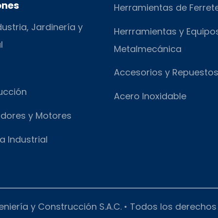
ones
Herramientas de Ferret
ustria, Jardinería y
Herrramientas y Equipo
l
Metalmecánica
Accesorios y Repuesto
ucción
Acero Inoxidable
dores y Motores
a Industrial
eniería y Construcción S.A.C. • Todos los derecho