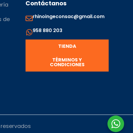
Contáctanos
ería
rhinoingeconsac@gmail.com
s de
958 880 203
s
TIENDA
TÉRMINOS Y
CONDICIONES
s reservados