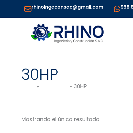
Ir
rhinoingeconsac@gmail.com
958 
al
contenido
30HP
Inicio
Productos
30HP
Mostrando el único resultado