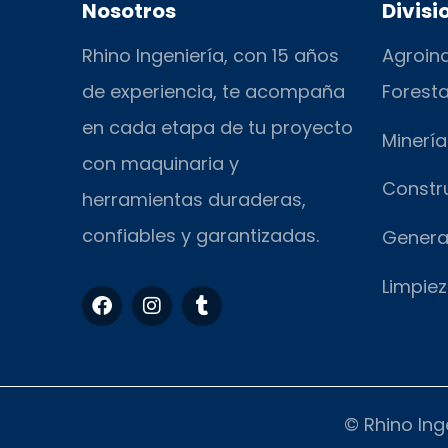
Nosotros
Divisi
Rhino Ingeniería, con 15 años
Agroind
de experiencia, te acompaña
Foresta
en cada etapa de tu proyecto
Minería
con maquinaria y
Constr
herramientas duraderas,
confiables y garantizadas.
Genera
Limpiez
F
I
T
a
n
u
c
s
m
e
t
b
b
a
l
o
g
r
o
r
© Rhino Ing
k
a