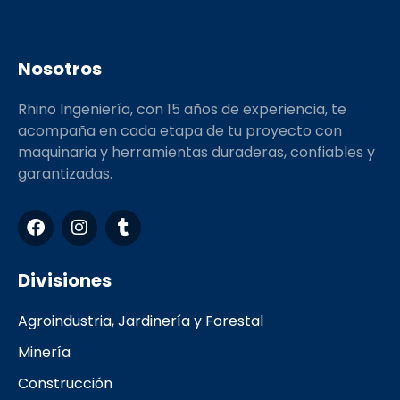
Nosotros
Rhino Ingeniería, con 15 años de experiencia, te
acompaña en cada etapa de tu proyecto con
maquinaria y herramientas duraderas, confiables y
garantizadas.
F
I
T
a
n
u
c
s
m
e
t
b
Divisiones
b
a
l
o
g
r
Agroindustria, Jardinería y Forestal
o
r
k
a
Minería
m
Construcción