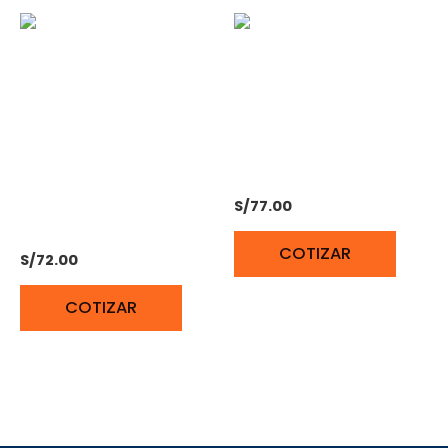
MANGO TELESCOPICO
CABLES DE
DE FIBRA VIDRIO DE 1.9 a
POSICIONAMIENTO,
3.6 M TRUPER
CUERDA TRENZADA DE
S/
77.00
POLIESTER
COTIZAR
S/
72.00
COTIZAR