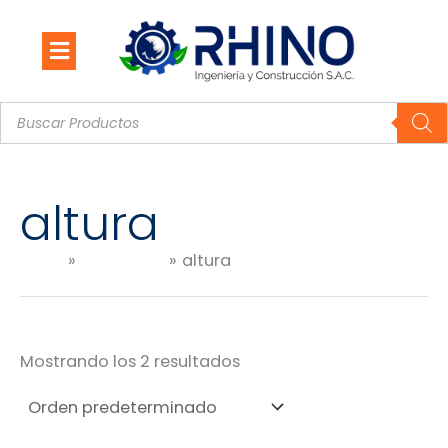
Ir
al
contenido
Búsqueda
de
productos
altura
Inicio
Productos
altura
Mostrando los 2 resultados