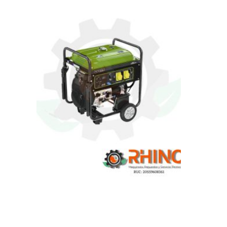
GENERADOR GASOLINERO 13.5KW
MONOFÁSICO BONHOEFFER
BON-P-GG- 13,5KW