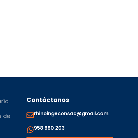
Contáctanos
ería
rhinoingeconsac@gmail.com
s de
958 880 203