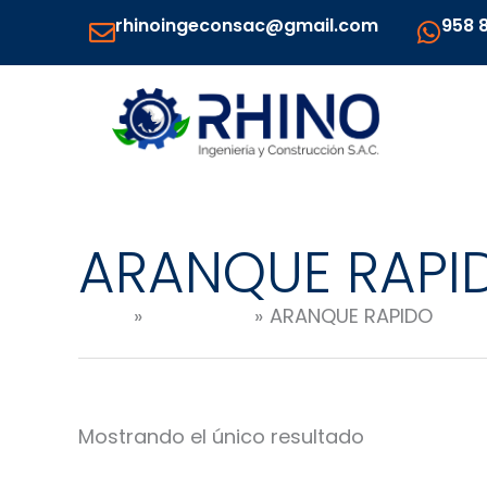
Ir
rhinoingeconsac@gmail.com
958 
al
contenido
ARANQUE RAPI
Inicio
Productos
ARANQUE RAPIDO
Mostrando el único resultado