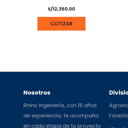
S/
12,350.00
COTIZAR
Nosotros
Divisi
Rhino Ingeniería, con 15 años
Agroind
de experiencia, te acompaña
Foresta
en cada etapa de tu proyecto