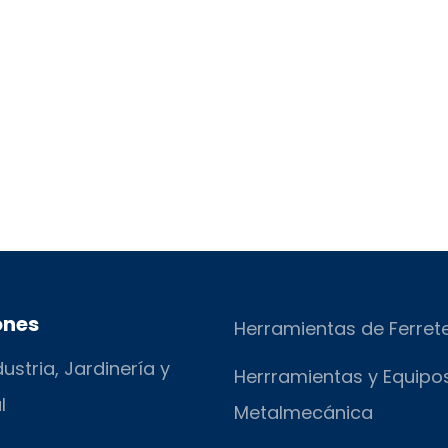
ones
Herramientas de Ferret
ustria, Jardinería y
Herrramientas y Equipo
l
Metalmecánica