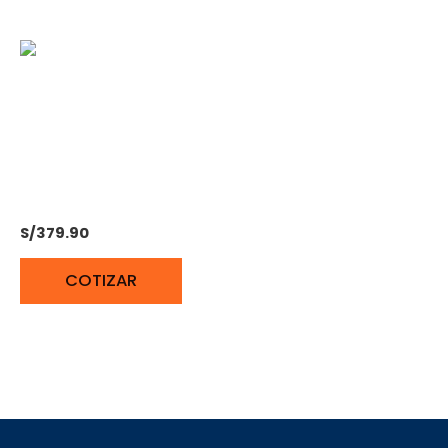
HIDROLAVADORA
ELECTRICA BONHOEFFER
BON-E-PW-1400W
S/
379.90
COTIZAR