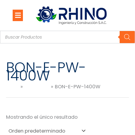
Ir
al
contenido
Búsqueda
de
productos
BON-E-PW-
1400W
Inicio
Productos
BON-E-PW-1400W
Mostrando el único resultado