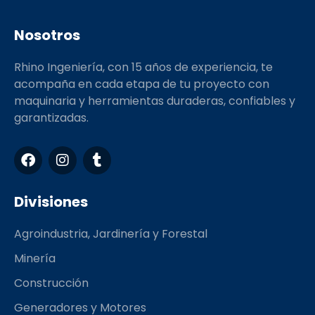
Nosotros
Rhino Ingeniería, con 15 años de experiencia, te
acompaña en cada etapa de tu proyecto con
maquinaria y herramientas duraderas, confiables y
garantizadas.
F
I
T
a
n
u
c
s
m
e
t
b
Divisiones
b
a
l
o
g
r
Agroindustria, Jardinería y Forestal
o
r
k
a
Minería
m
Construcción
Generadores y Motores