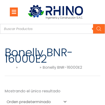
Ir
al
contenido
Búsqueda
de
productos
Bonelly BNR-
16000E2
Inicio
Productos
Bonelly BNR-16000E2
Mostrando el único resultado