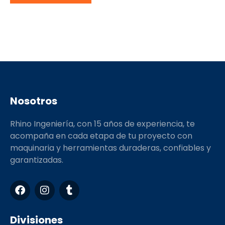
Nosotros
Rhino Ingeniería, con 15 años de experiencia, te
acompaña en cada etapa de tu proyecto con
maquinaria y herramientas duraderas, confiables y
garantizadas.
F
I
T
a
n
u
c
s
m
e
t
b
Divisiones