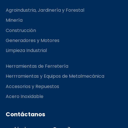
b
a
l
o
g
r
Agroindustria, Jardinería y Forestal
o
r
k
a
Minería
m
Construcción
Generadores y Motores
Limpieza Industrial
Herramientas de Ferretería
Herrramientas y Equipos de Metalmecánica
Accesorios y Repuestos
Acero Inoxidable
Contáctanos