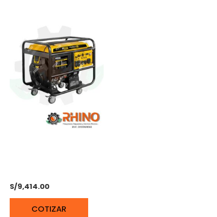
GENERADOR
GASOLINERO 13KW
BONELLY BNR-16000E2
S/
9,414.00
COTIZAR