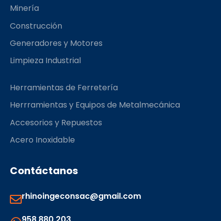
k
a
Minería
m
Construcción
Generadores y Motores
Limpieza Industrial
Herramientas de Ferretería
Herrramientas y Equipos de Metalmecánica
Accesorios y Repuestos
Acero Inoxidable
Contáctanos
rhinoingeconsac@gmail.com
958 880 203