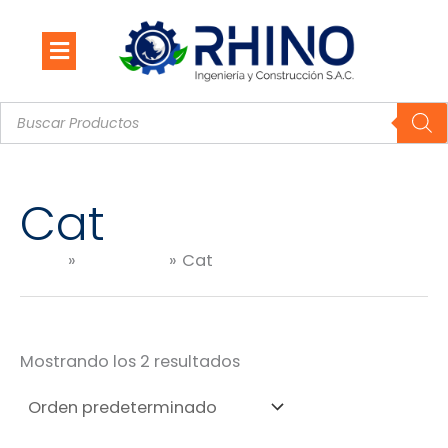
Ir
al
contenido
Búsqueda
de
productos
Cat
Inicio
Productos
Cat
Mostrando los 2 resultados