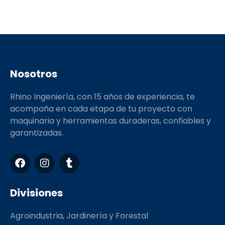
Nosotros
Rhino Ingeniería, con 15 años de experiencia, te
acompaña en cada etapa de tu proyecto con
maquinaria y herramientas duraderas, confiables y
garantizadas.
F
I
T
a
n
u
c
s
m
e
t
b
Divisiones
b
a
l
o
g
r
Agroindustria, Jardinería y Forestal
o
r