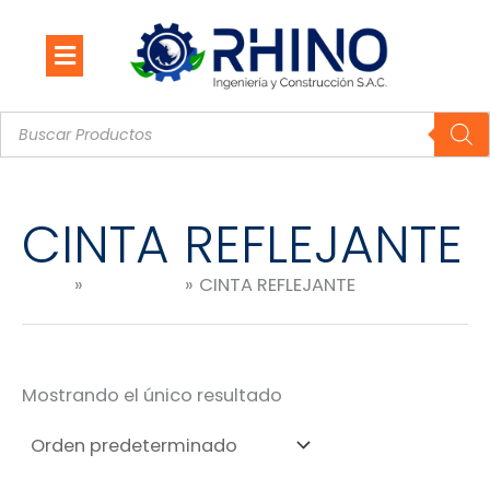
Ir
al
contenido
Búsqueda
de
productos
CINTA REFLEJANTE
Inicio
Productos
CINTA REFLEJANTE
Mostrando el único resultado