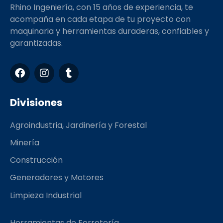
Rhino Ingeniería, con 15 años de experiencia, te
acompaña en cada etapa de tu proyecto con
maquinaria y herramientas duraderas, confiables y
garantizadas.
F
I
T
a
n
u
c
s
m
e
t
b
Divisiones
b
a
l
o
g
r
Agroindustria, Jardinería y Forestal
o
r
k
a
Minería
m
Construcción
Generadores y Motores
Limpieza Industrial
Herramientas de Ferretería