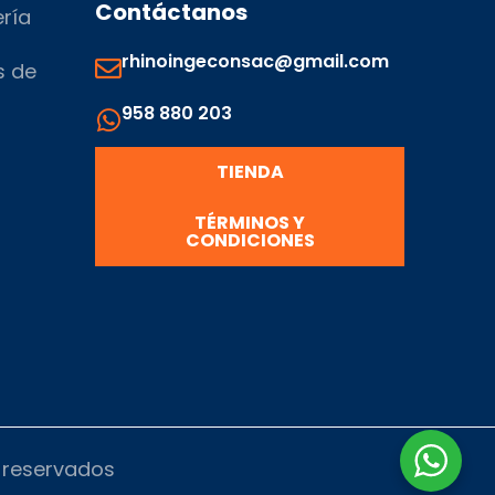
Contáctanos
ería
rhinoingeconsac@gmail.com
s de
958 880 203
s
TIENDA
TÉRMINOS Y
CONDICIONES
s reservados