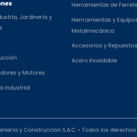
ones
Herramientas de Ferret
ustria, Jardinería y
Herrramientas y Equipo
l
Metalmecánica
Accesorios y Repuesto
ucción
Acero Inoxidable
dores y Motores
a Industrial
eniería y Construcción S.A.C. • Todos los derecho