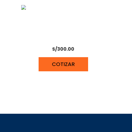
COMPRESORA MINI DOBLE
PISTON UYUSTOOLS CMM300U
S/
300.00
COTIZAR