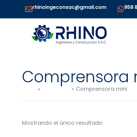
Ir
rhinoingeconsac@gmail.com
958 
al
contenido
Comprensora 
Inicio
Productos
Comprensora mini
Mostrando el único resultado