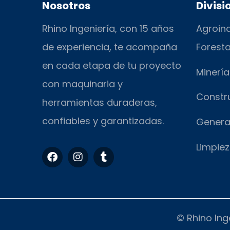
Nosotros
Divisi
Rhino Ingeniería, con 15 años
Agroind
de experiencia, te acompaña
Foresta
en cada etapa de tu proyecto
Minería
con maquinaria y
Constr
herramientas duraderas,
confiables y garantizadas.
Genera
Limpiez
F
I
T
a
n
u
c
s
m
e
t
b
b
a
l
o
g
r
o
r
© Rhino Ing
k
a