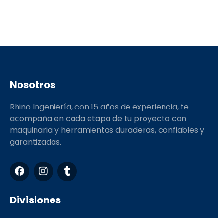
Nosotros
Rhino Ingeniería, con 15 años de experiencia, te
acompaña en cada etapa de tu proyecto con
maquinaria y herramientas duraderas, confiables y
garantizadas.
F
I
T
a
n
u
c
s
m
e
t
b
Divisiones
b
a
l
o
g
r