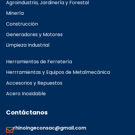
Agroindustria, Jardinería y Forestal
o
r
k
a
Minería
m
Construcción
Generadores y Motores
Limpieza Industrial
Herramientas de Ferretería
Herrramientas y Equipos de Metalmecánica
Accesorios y Repuestos
Acero Inoxidable
Contáctanos
rhinoingeconsac@gmail.com