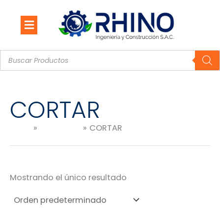
Ir
al
contenido
Búsqueda
de
productos
CORTAR
Inicio
Productos
CORTAR
Mostrando el único resultado