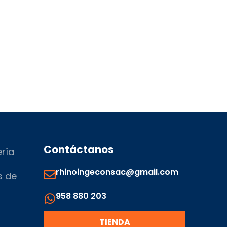
Contáctanos
ería
rhinoingeconsac@gmail.com
s de
958 880 203
s
TIENDA