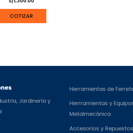
S/
1,300.00
COTIZAR
ones
Herramientas de Ferret
ustria, Jardinería y
Herrramientas y Equipo
l
Metalmecánica
Accesorios y Repuesto