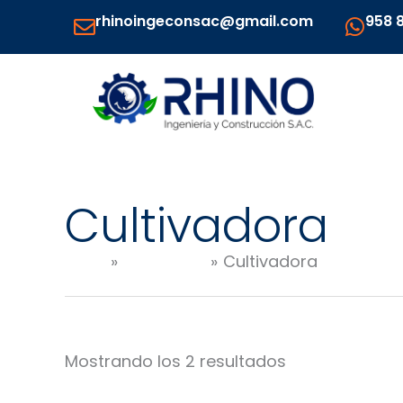
Ir
rhinoingeconsac@gmail.com
958 
al
contenido
Cultivadora
Inicio
Productos
Cultivadora
Mostrando los 2 resultados