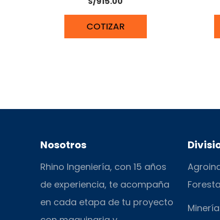
S/
915.00
COTIZAR
Nosotros
Divisi
Rhino Ingeniería, con 15 años
Agroind
de experiencia, te acompaña
Foresta
en cada etapa de tu proyecto
Minería
con maquinaria y