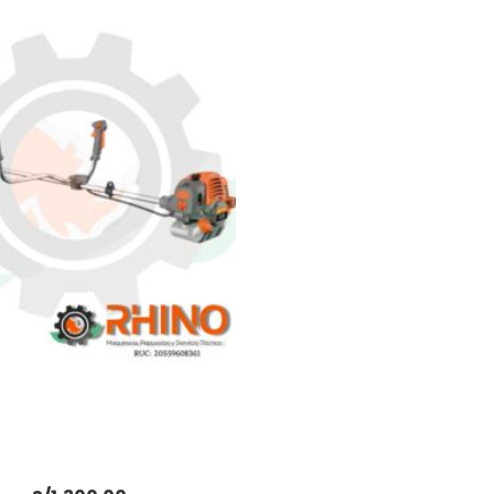
ADAÑA / CULTIVADORA
HP DAEWOO DBC 430