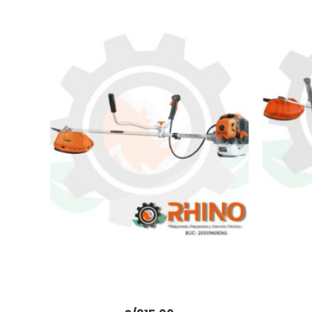
DESBROZADORA 3HP, 2T, 63CC
MOTOGU
TRUPER DES-520
1.7