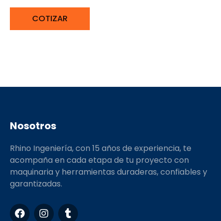
COTIZAR
Nosotros
Rhino Ingeniería, con 15 años de experiencia, te
acompaña en cada etapa de tu proyecto con
maquinaria y herramientas duraderas, confiables y
garantizadas.
F
I
T
a
n
u