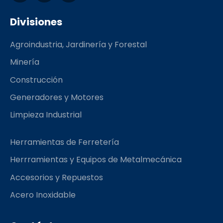
c
s
m
e
t
b
Divisiones
b
a
l
o
g
r
Agroindustria, Jardinería y Forestal
o
r
k
a
Minería
m
Construcción
Generadores y Motores
Limpieza Industrial
Herramientas de Ferretería
Herrramientas y Equipos de Metalmecánica
Accesorios y Repuestos
Acero Inoxidable