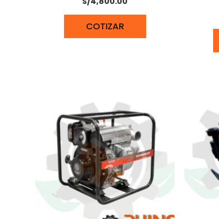
S/
4,800.00
COTIZAR