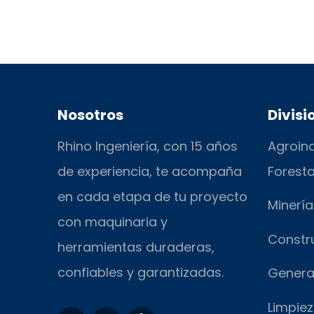
Nosotros
Divisi
Rhino Ingeniería, con 15 años
Agroind
de experiencia, te acompaña
Foresta
en cada etapa de tu proyecto
Minería
con maquinaria y
Constr
herramientas duraderas,
confiables y garantizadas.
Genera
Limpiez
F
I
T