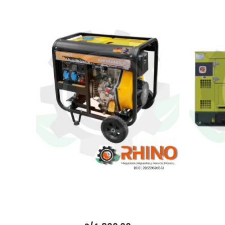
GENERADOR DIESEL 8.0 KW
GEN
KHOMANDER KDE9500E
ENCAP
BONHO