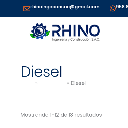
Ir
rhinoingeconsac@gmail.com
958 
al
contenido
Diesel
Inicio
Productos
Diesel
Mostrando 1–12 de 13 resultados