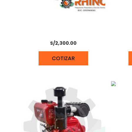
MOTOBOMBA DIESEL 3X3 7.5 HP
MOTO
KHOMANDER KH30D
S/
2,300.00
COTIZAR
MOTOR 