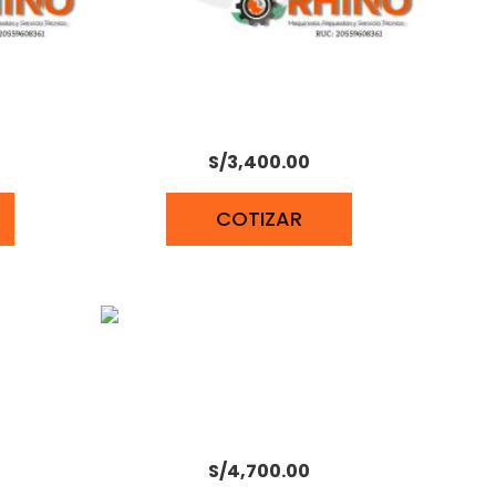
TIEMPOS
MOTOR DIESEL 15 HP REFIGERADO
POR AIRE HIEARNS HR198FAE
S/
3,400.00
COTIZAR
RIO
MOTOR ESTACIONARIO
JD
PETROLERO JD 30 HP
S/
4,700.00