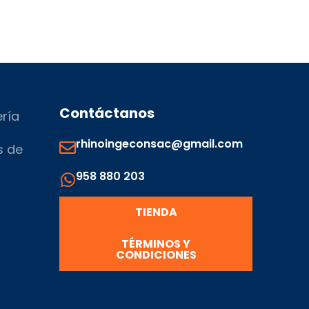
Contáctanos
ería
rhinoingeconsac@gmail.com
s de
958 880 203
s
TIENDA
TÉRMINOS Y
CONDICIONES