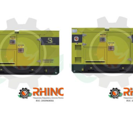
ERADOR DIESEL 17 KW
GENERADOR DIESEL 2
SULADO INTERFACE INC
ENCAPSULADO INTERFA
EFFER BON-DG-17KW-1P
BONHOEFFER BON-DG-2