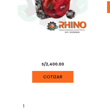
MOTOR DIÉSEL 16 HP BONELLY
BL192FAE
S/
2,400.00
COTIZAR
1
2
→