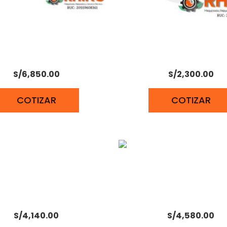
CULTOR DIESEL 10.2HP
MOTOR DIESEL 10 HP 4 
KAMA – KDT910KE
KAMA KM186F
S/
6,850.00
S/
2,300.00
COTIZAR
COTIZAR
DIESEL ESTACIONARIO 24
MOTOR ESTACIONA
HP JD
PETROLERO 28HP 
S/
4,140.00
S/
4,580.00