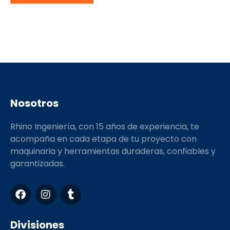
Nosotros
Rhino Ingeniería, con 15 años de experiencia, te
acompaña en cada etapa de tu proyecto con
maquinaria y herramientas duraderas, confiables y
garantizadas.
F
I
T
a
n
u
c
s
m
e
t
b
Divisiones