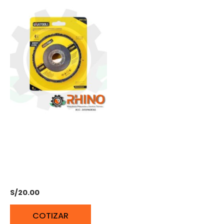
DISCO REMOVEDOR DE
PINTURA P/ESMERIL
115MM UYUSTOOLS
DRP115E
S/
20.00
COTIZAR