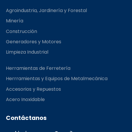
b
a
l
o
g
r
Agroindustria, Jardinería y Forestal
o
r
k
a
Minería
m
Construcción
Generadores y Motores
Limpieza Industrial
Herramientas de Ferretería
Herrramientas y Equipos de Metalmecánica
Accesorios y Repuestos
Acero Inoxidable
Contáctanos