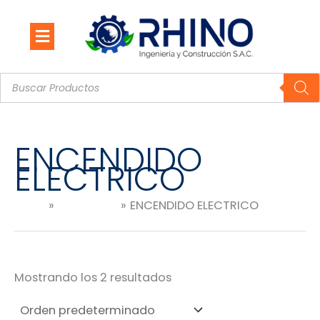
Ir
al
contenido
Búsqueda
de
productos
ENCENDIDO
ELECTRICO
Inicio
Productos
ENCENDIDO ELECTRICO
Mostrando los 2 resultados