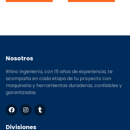
Nosotros
Rhino Ingeniería, con 15 años de experiencia, te
acompaña en cada etapa de tu proyecto con
maquinaria y herramientas duraderas, confiables y
garantizadas.
F
I
T
a
n
u
c
s
m
e
t
b
Divisiones