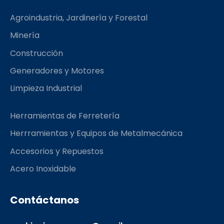
b
a
l
o
g
r
Agroindustria, Jardinería y Forestal
o
r
k
a
Minería
m
Construcción
Generadores y Motores
Limpieza Industrial
Herramientas de Ferretería
Herrramientas y Equipos de Metalmecánica
Accesorios y Repuestos
Acero Inoxidable
Contáctanos