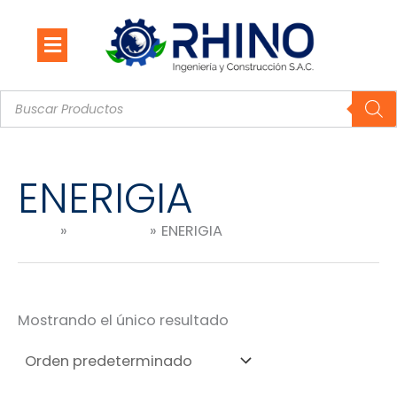
Ir
al
contenido
Búsqueda
de
productos
ENERIGIA
Inicio
Productos
ENERIGIA
Mostrando el único resultado