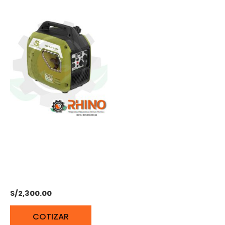
GENERADOR A GASOLINA
DE 3HP INVERTER
BONHOEFFER BON-P-GI-
1.8KW
S/
2,300.00
COTIZAR