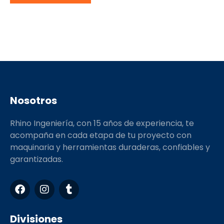
Nosotros
Rhino Ingeniería, con 15 años de experiencia, te
acompaña en cada etapa de tu proyecto con
maquinaria y herramientas duraderas, confiables y
garantizadas.
F
I
T
a
n
u
c
s
m
e
t
b
Divisiones