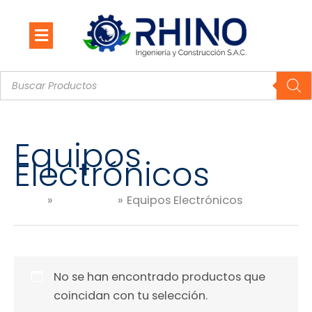
Ir
al
contenido
Búsqueda
de
productos
Equipos
Electrónicos
Inicio
Productos
Equipos Electrónicos
No se han encontrado productos que
coincidan con tu selección.