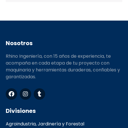
Nosotros
Rhino Ingeniería, con 15 años de experiencia, te
acompaña en cada etapa de tu proyecto con
maquinaria y herramientas duraderas, confiables y
garantizadas.
F
I
T
a
n
u
c
s
m
e
t
b
Divisiones
b
a
l
o
g
r
Agroindustria, Jardinería y Forestal
o
r