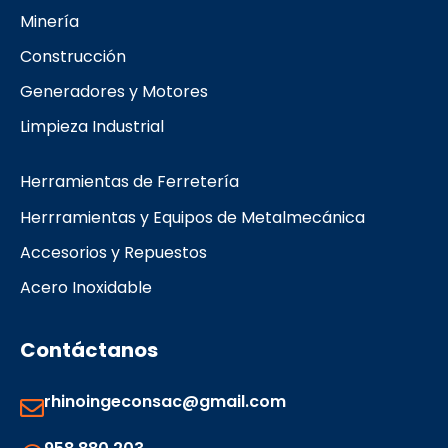
k
a
Minería
m
Construcción
Generadores y Motores
Limpieza Industrial
Herramientas de Ferretería
Herrramientas y Equipos de Metalmecánica
Accesorios y Repuestos
Acero Inoxidable
Contáctanos
rhinoingeconsac@gmail.com