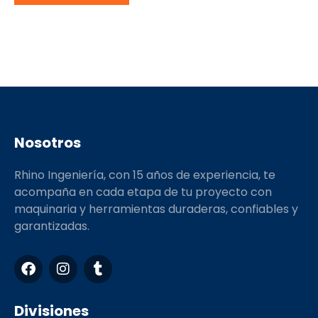
Nosotros
Rhino Ingeniería, con 15 años de experiencia, te
acompaña en cada etapa de tu proyecto con
maquinaria y herramientas duraderas, confiables y
garantizadas.
F
I
T
a
n
u
c
s
m
e
t
b
Divisiones