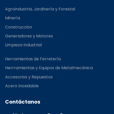
b
a
l
o
g
r
Agroindustria, Jardinería y Forestal
o
r
k
a
Minería
m
Construcción
Generadores y Motores
Limpieza Industrial
Herramientas de Ferretería
Herrramientas y Equipos de Metalmecánica
Accesorios y Repuestos
Acero Inoxidable
Contáctanos