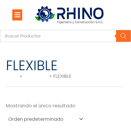
Ir
al
contenido
Búsqueda
de
productos
FLEXIBLE
Inicio
Productos
FLEXIBLE
Mostrando el único resultado