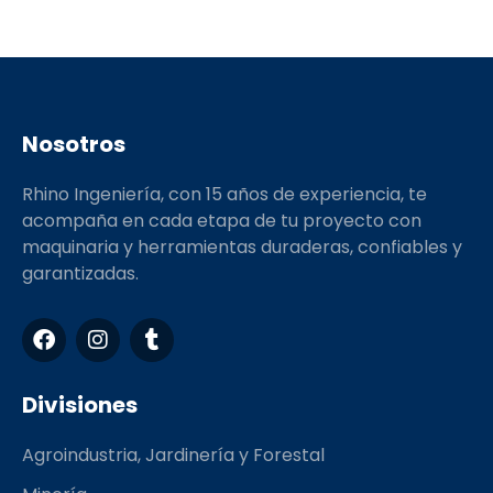
Nosotros
Rhino Ingeniería, con 15 años de experiencia, te
acompaña en cada etapa de tu proyecto con
maquinaria y herramientas duraderas, confiables y
garantizadas.
F
I
T
a
n
u
c
s
m
e
t
b
Divisiones
b
a
l
o
g
r
Agroindustria, Jardinería y Forestal
o
r
k
a