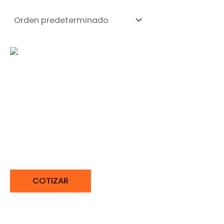
GRUPO ELECTRÓGENO
DISIEL TRIFÁSICO 100KW
BONELLYBNY BNY-
100KWYT.6TAC
COTIZAR