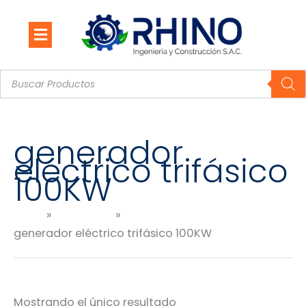
Ir
al
contenido
Búsqueda
de
productos
generador
eléctrico trifásico
100KW
Inicio
Productos
generador eléctrico trifásico 100KW
Mostrando el único resultado