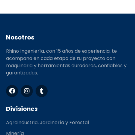
Nosotros
Rhino Ingeniería, con 15 años de experiencia, te
acompaña en cada etapa de tu proyecto con
maquinaria y herramientas duraderas, confiables y
garantizadas.
F
I
T
a
n
u
c
s
m
e
t
b
Divisiones
b
a
l
o
g
r
Agroindustria, Jardinería y Forestal
o
r
k
a
Minería