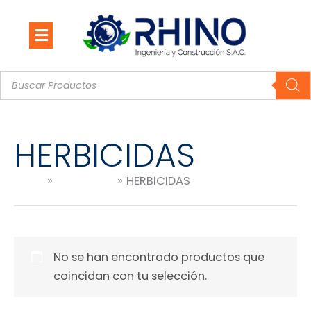
Ir
al
contenido
Búsqueda
de
productos
HERBICIDAS
Inicio
Productos
HERBICIDAS
No se han encontrado productos que
coincidan con tu selección.