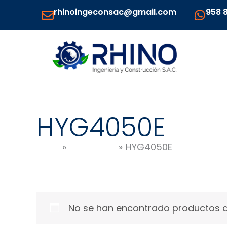
Ir
rhinoingeconsac@gmail.com
958 
al
contenido
HYG4050E
Inicio
Productos
HYG4050E
No se han encontrado productos qu