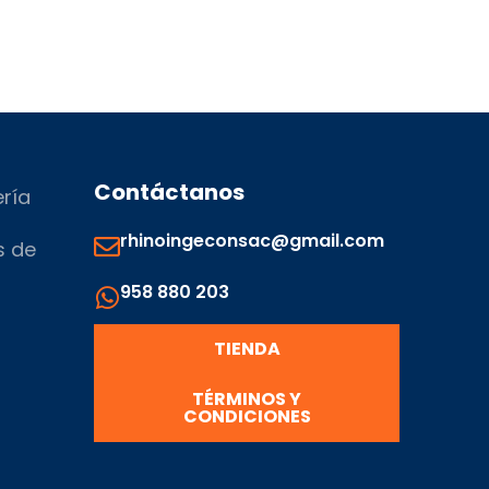
Contáctanos
ería
rhinoingeconsac@gmail.com
s de
958 880 203
s
TIENDA
TÉRMINOS Y
CONDICIONES