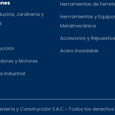
ones
Herramientas de Ferret
ustria, Jardinería y
Herrramientas y Equipo
l
Metalmecánica
Accesorios y Repuesto
ucción
Acero Inoxidable
dores y Motores
a Industrial
eniería y Construcción S.A.C. • Todos los derecho