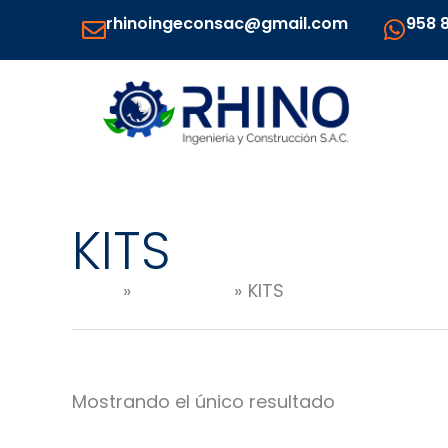
Ir
rhinoingeconsac@gmail.com
958 
al
contenido
KITS
Inicio
Productos
KITS
Mostrando el único resultado