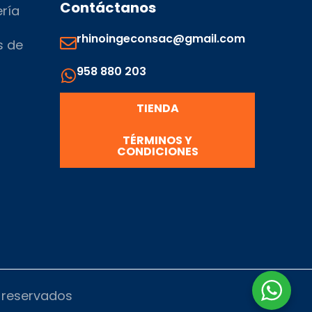
Contáctanos
ería
rhinoingeconsac@gmail.com
s de
958 880 203
s
TIENDA
TÉRMINOS Y
CONDICIONES
s reservados