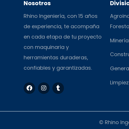
Nosotros
Divisi
Rhino Ingeniería, con 15 años
Agroind
de experiencia, te acompaña
Foresta
en cada etapa de tu proyecto
Minería
con maquinaria y
Constr
herramientas duraderas,
confiables y garantizadas.
Genera
Limpiez
F
I
T
a
n
u
c
s
m
e
t
b
b
a
l
o
g
r
o
r
© Rhino Ing
k
a