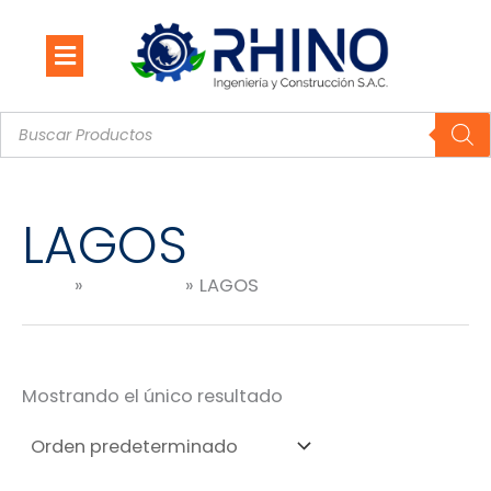
Ir
al
contenido
Búsqueda
de
productos
LAGOS
Inicio
Productos
LAGOS
Mostrando el único resultado