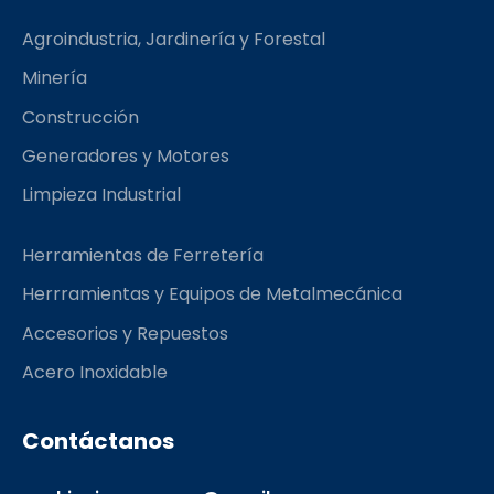
b
a
l
o
g
r
Agroindustria, Jardinería y Forestal
o
r
k
a
Minería
m
Construcción
Generadores y Motores
Limpieza Industrial
Herramientas de Ferretería
Herrramientas y Equipos de Metalmecánica
Accesorios y Repuestos
Acero Inoxidable
Contáctanos