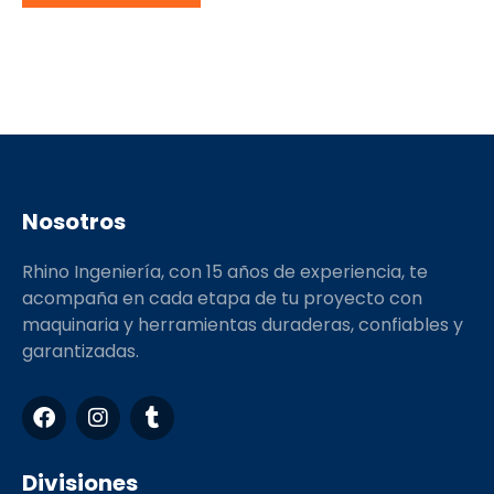
Nosotros
Rhino Ingeniería, con 15 años de experiencia, te
acompaña en cada etapa de tu proyecto con
maquinaria y herramientas duraderas, confiables y
garantizadas.
F
I
T
a
n
u
c
s
m
e
t
b
Divisiones