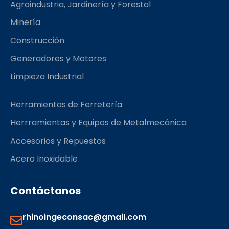
Agroindustria, Jardinería y Forestal
o
r
k
a
Minería
m
Construcción
Generadores y Motores
Limpieza Industrial
Herramientas de Ferretería
Herrramientas y Equipos de Metalmecánica
Accesorios y Repuestos
Acero Inoxidable
Contáctanos
rhinoingeconsac@gmail.com