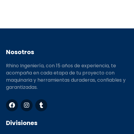
Nosotros
Rhino Ingeniería, con 15 años de experiencia, te
acompaña en cada etapa de tu proyecto con
maquinaria y herramientas duraderas, confiables y
garantizadas.
F
I
T
a
n
u
c
s
m
e
t
b
Divisiones
b
a
l
o
g
r