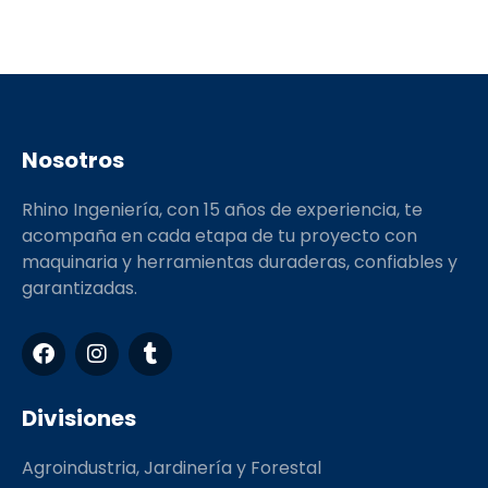
Nosotros
Rhino Ingeniería, con 15 años de experiencia, te
acompaña en cada etapa de tu proyecto con
maquinaria y herramientas duraderas, confiables y
garantizadas.
F
I
T
a
n
u
c
s
m
e
t
b
Divisiones
b
a
l
o
g
r
Agroindustria, Jardinería y Forestal
o
r