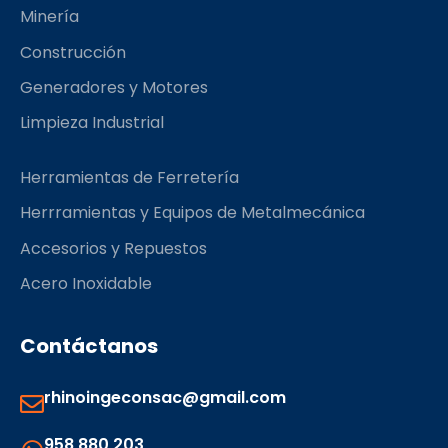
k
a
Minería
m
Construcción
Generadores y Motores
Limpieza Industrial
Herramientas de Ferretería
Herrramientas y Equipos de Metalmecánica
Accesorios y Repuestos
Acero Inoxidable
Contáctanos
rhinoingeconsac@gmail.com
958 880 203