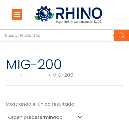
Ir
al
contenido
Búsqueda
de
productos
MIG-200
Inicio
Productos
MIG-200
Mostrando el único resultado