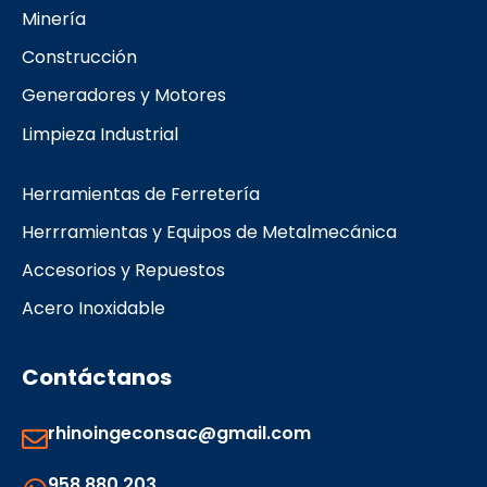
k
a
Minería
m
Construcción
Generadores y Motores
Limpieza Industrial
Herramientas de Ferretería
Herrramientas y Equipos de Metalmecánica
Accesorios y Repuestos
Acero Inoxidable
Contáctanos
rhinoingeconsac@gmail.com
958 880 203