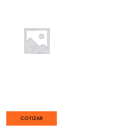
MOTOBOMBA
TRAGASÓLIDOS 3″ RATO
RT80NB27-5.6Q
COTIZAR