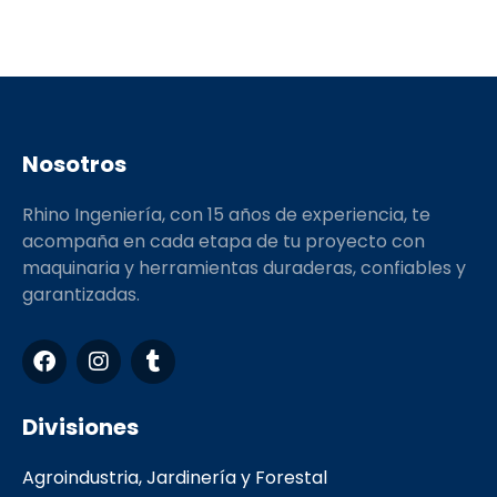
Nosotros
Rhino Ingeniería, con 15 años de experiencia, te
acompaña en cada etapa de tu proyecto con
maquinaria y herramientas duraderas, confiables y
garantizadas.
F
I
T
a
n
u
c
s
m
e
t
b
Divisiones
b
a
l
o
g
r
Agroindustria, Jardinería y Forestal
o
r