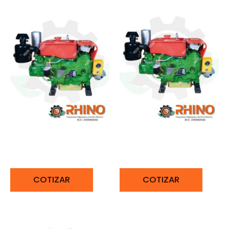
MOTOR LD 22HP
MOTOR LD 26HP
BONELLY 1115D
BONELLY 130D
COTIZAR
COTIZAR