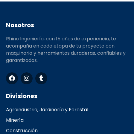
Nosotros
Rhino Ingeniería, con 15 años de experiencia, te
acompaña en cada etapa de tu proyecto con
maquinaria y herramientas duraderas, confiables y
garantizadas.
F
I
T
a
n
u
c
s
m
e
t
b
Divisiones
b
a
l
o
g
r
Agroindustria, Jardinería y Forestal
o
r
k
a
Minería
m
Construcción