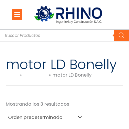
Ir
al
contenido
Búsqueda
de
productos
motor LD Bonelly
Inicio
Productos
motor LD Bonelly
Mostrando los 3 resultados