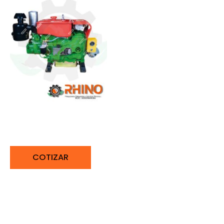
MOTOR LD 28HP
BONELLY 148D
COTIZAR