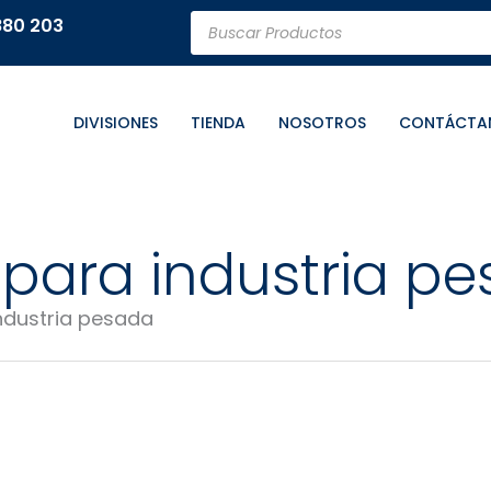
Búsqueda
880 203
de
productos
DIVISIONES
TIENDA
NOSOTROS
CONTÁCTA
o para industria p
industria pesada