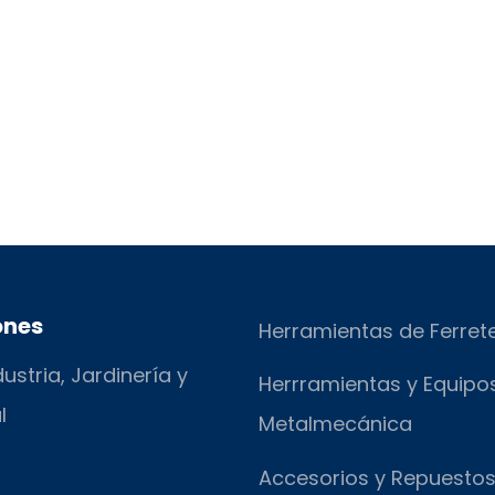
ones
Herramientas de Ferret
ustria, Jardinería y
Herrramientas y Equipo
l
Metalmecánica
Accesorios y Repuesto