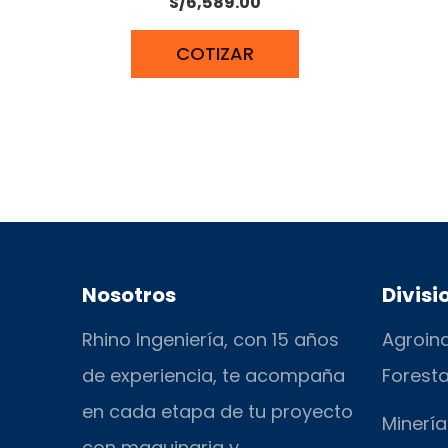
S/
6,589.00
COTIZAR
Nosotros
Divisi
Rhino Ingeniería, con 15 años
Agroind
de experiencia, te acompaña
Foresta
en cada etapa de tu proyecto
Minería
con maquinaria y