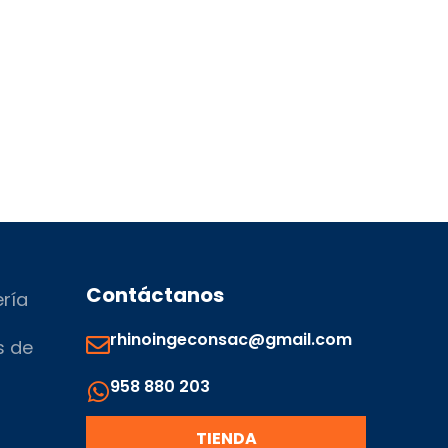
Contáctanos
ería
rhinoingeconsac@gmail.com
s de
958 880 203
s
TIENDA