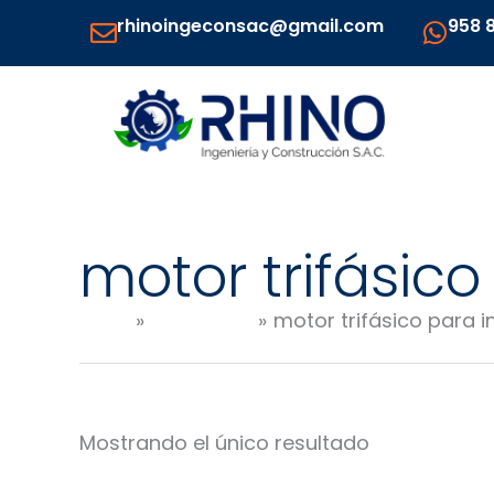
Ir
rhinoingeconsac@gmail.com
958 
al
contenido
motor trifásic
Inicio
Productos
motor trifásico para 
Mostrando el único resultado