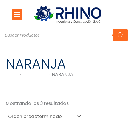
Ir
al
contenido
Búsqueda
de
productos
NARANJA
Inicio
Productos
NARANJA
Mostrando los 3 resultados