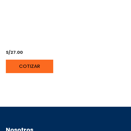
HILO (NYLON) PARA
DESBROZADORA 2.7 mm
X 68 m NARANJA
BONHOEFFER
S/
27.00
COTIZAR
Nosotros