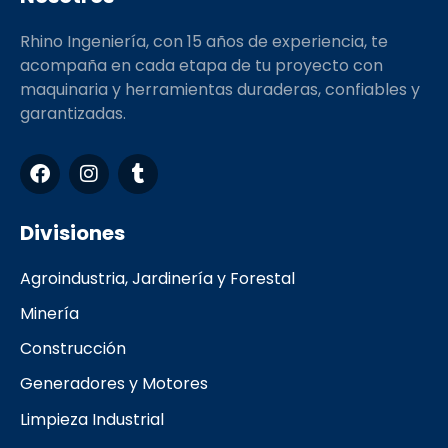
Rhino Ingeniería, con 15 años de experiencia, te
acompaña en cada etapa de tu proyecto con
maquinaria y herramientas duraderas, confiables y
garantizadas.
F
I
T
a
n
u
c
s
m
e
t
b
Divisiones
b
a
l
o
g
r
Agroindustria, Jardinería y Forestal
o
r
k
a
Minería
m
Construcción
Generadores y Motores
Limpieza Industrial