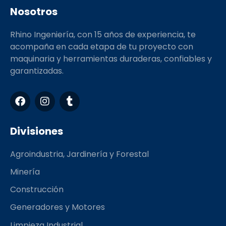
Nosotros
Rhino Ingeniería, con 15 años de experiencia, te
acompaña en cada etapa de tu proyecto con
maquinaria y herramientas duraderas, confiables y
garantizadas.
F
I
T
a
n
u
c
s
m
e
t
b
Divisiones
b
a
l
o
g
r
Agroindustria, Jardinería y Forestal
o
r
k
a
Minería
m
Construcción
Generadores y Motores
Limpieza Industrial