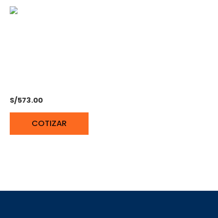
COMPRESORA
SILENCIOSA WELKER 24L
– 1 HP
S/
573.00
COTIZAR