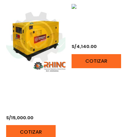
MOTOR DIESEL
ESTACIONARIO 24 HP JD
S/
4,140.00
COTIZAR
GENERADOR PETROLERO
ENCAPSULADO 10KW
MONOF. 220V
KHOMANDER KH15000M
S/
15,000.00
COTIZAR