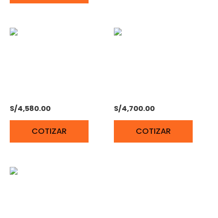
MOTOR ESTACIONARIO
MOTOR ESTACIONARIO
PETROLERO 28HP JD
PETROLERO JD 30 HP
S/
4,580.00
S/
4,700.00
COTIZAR
COTIZAR