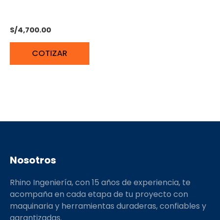
MOTOR ESTACIONARIO
PETROLERO JD 33 HP
S/
4,700.00
COTIZAR
Nosotros
Rhino Ingeniería, con 15 años de experiencia, te
acompaña en cada etapa de tu proyecto con
maquinaria y herramientas duraderas, confiables y
garantizadas.