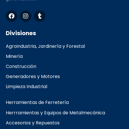
F
I
T
a
n
u
c
s
m
e
t
b
Divisiones
b
a
l
o
g
r
Agroindustria, Jardinería y Forestal
o
r
k
a
Minería
m
Construcción
Generadores y Motores
Limpieza Industrial
Herramientas de Ferretería
Herrramientas y Equipos de Metalmecánica
Accesorios y Repuestos