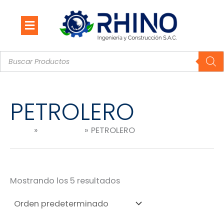
Ir
al
contenido
Búsqueda
de
productos
PETROLERO
Inicio
Productos
PETROLERO
Mostrando los 5 resultados