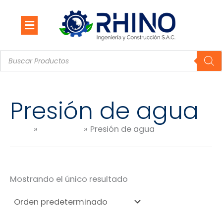
Ir
al
contenido
Búsqueda
de
productos
Presión de agua
Inicio
Productos
Presión de agua
Mostrando el único resultado