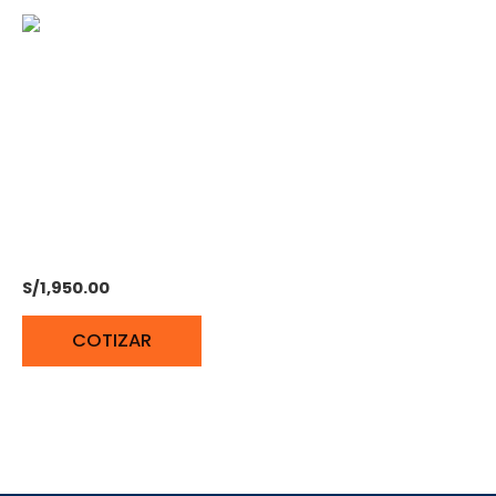
MOTOBOMBA
GASOLINERA 3X3 7,5HP
BONELLY BN-WP30T
(Aguas turbias)
S/
1,950.00
COTIZAR