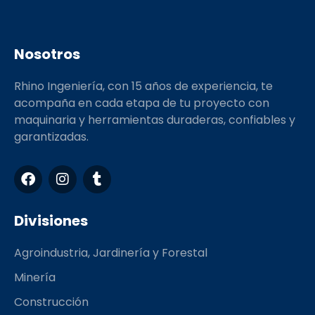
Nosotros
Rhino Ingeniería, con 15 años de experiencia, te
acompaña en cada etapa de tu proyecto con
maquinaria y herramientas duraderas, confiables y
garantizadas.
F
I
T
a
n
u
c
s
m
e
t
b
Divisiones
b
a
l
o
g
r
Agroindustria, Jardinería y Forestal
o
r
k
a
Minería
m
Construcción