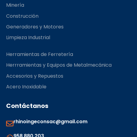
k
a
Minería
m
Construcción
Generadores y Motores
Limpieza Industrial
Herramientas de Ferretería
Herrramientas y Equipos de Metalmecánica
Accesorios y Repuestos
Acero Inoxidable
Contáctanos
rhinoingeconsac@gmail.com
958 880 203