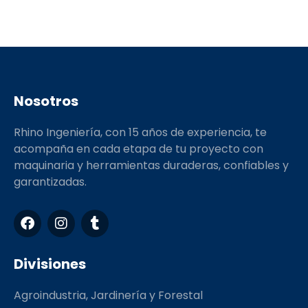
Nosotros
Rhino Ingeniería, con 15 años de experiencia, te
acompaña en cada etapa de tu proyecto con
maquinaria y herramientas duraderas, confiables y
garantizadas.
F
I
T
a
n
u
c
s
m
e
t
b
Divisiones
b
a
l
o
g
r
Agroindustria, Jardinería y Forestal
o
r