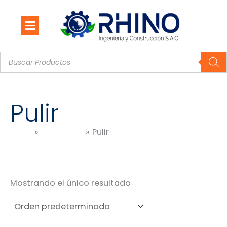
Ir
al
contenido
Búsqueda
de
productos
Pulir
Inicio
Productos
Pulir
Mostrando el único resultado