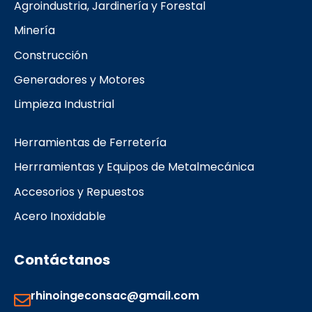
Agroindustria, Jardinería y Forestal
o
r
k
a
Minería
m
Construcción
Generadores y Motores
Limpieza Industrial
Herramientas de Ferretería
Herrramientas y Equipos de Metalmecánica
Accesorios y Repuestos
Acero Inoxidable
Contáctanos
rhinoingeconsac@gmail.com