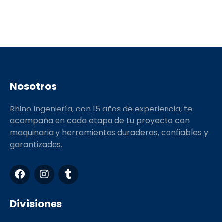
Nosotros
Rhino Ingeniería, con 15 años de experiencia, te
acompaña en cada etapa de tu proyecto con
maquinaria y herramientas duraderas, confiables y
garantizadas.
F
I
T
a
n
u
c
s
m
e
t
b
Divisiones
b
a
l
o
g
r