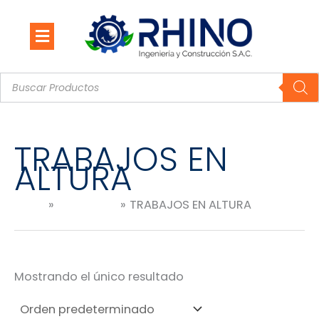
Ir
al
contenido
Búsqueda
de
productos
TRABAJOS EN
ALTURA
Inicio
Productos
TRABAJOS EN ALTURA
Mostrando el único resultado