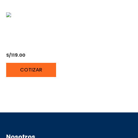
ARNES CUERPO
COMPLETO TRUPER
S/
119.00
COTIZAR
Nosotros