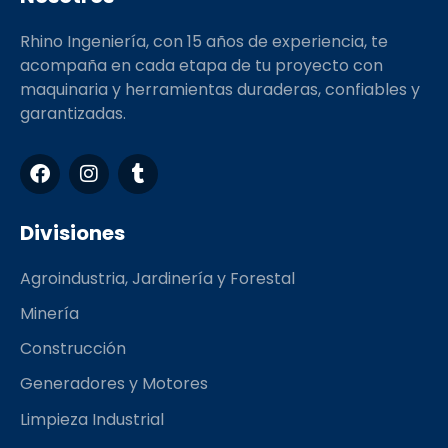
Rhino Ingeniería, con 15 años de experiencia, te
acompaña en cada etapa de tu proyecto con
maquinaria y herramientas duraderas, confiables y
garantizadas.
F
I
T
a
n
u
c
s
m
e
t
b
Divisiones
b
a
l
o
g
r
Agroindustria, Jardinería y Forestal
o
r
k
a
Minería
m
Construcción
Generadores y Motores
Limpieza Industrial