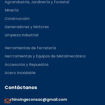
Agroindustria, Jardinería y Forestal
o
r
k
a
Minería
m
Construcción
Generadores y Motores
Limpieza Industrial
Herramientas de Ferretería
Herrramientas y Equipos de Metalmecánica
Accesorios y Repuestos
Acero Inoxidable
Contáctanos
rhinoingeconsac@gmail.com