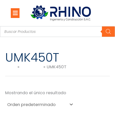
Ir
al
contenido
Búsqueda
de
productos
UMK450T
Inicio
Productos
UMK450T
Mostrando el único resultado