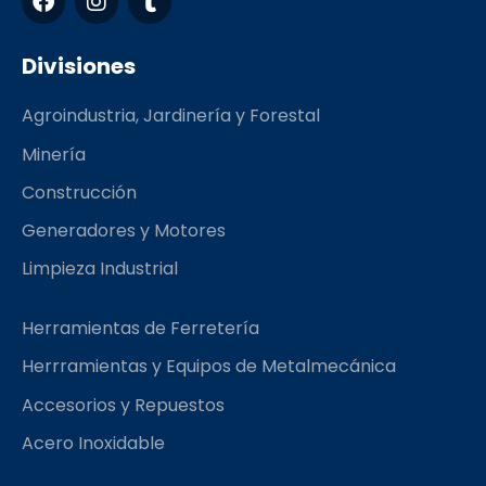
a
n
u
c
s
m
e
t
b
Divisiones
b
a
l
o
g
r
Agroindustria, Jardinería y Forestal
o
r
k
a
Minería
m
Construcción
Generadores y Motores
Limpieza Industrial
Herramientas de Ferretería
Herrramientas y Equipos de Metalmecánica
Accesorios y Repuestos
Acero Inoxidable