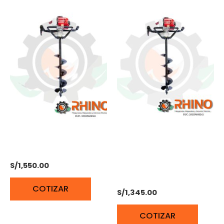
AHOYADORA DUCATI
AHOYADORA
DEA5200
PERFORADORA A
GASOLINA 51,7CC 2T 1,9
S/
1,550.00
HP DUCATI DEA17752
COTIZAR
S/
1,345.00
COTIZAR