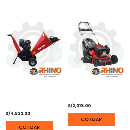
BIOTRITURADORA 4T 4,1
CORTACESPED 4T 3.5HP
Kw / 6,5 CV DUCATI
2,6KW DUCATI DLM 4601
DWS65
S/
2,018.00
S/
4,932.00
COTIZAR
COTIZAR