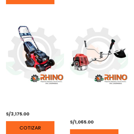
CORTACESPED 6,7HP
DESBROZADORA 1,45 KW
DUCATI DLM5301
1,95 HP DUCATI
DBC5201TS
S/
3,175.00
S/
1,065.00
COTIZAR