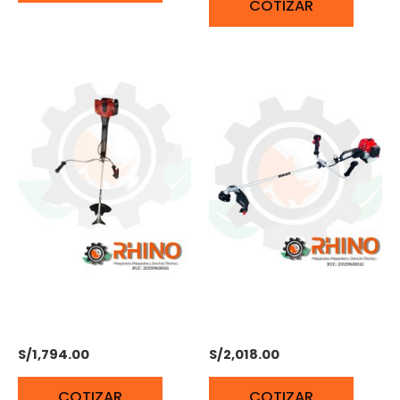
COTIZAR
DESBROZADORA 2,7 HP
DESBROZADORA 2T 1,7HP
DUCATI DBC2746RS
DUCATI DBC2740E1
S/
1,794.00
S/
2,018.00
COTIZAR
COTIZAR