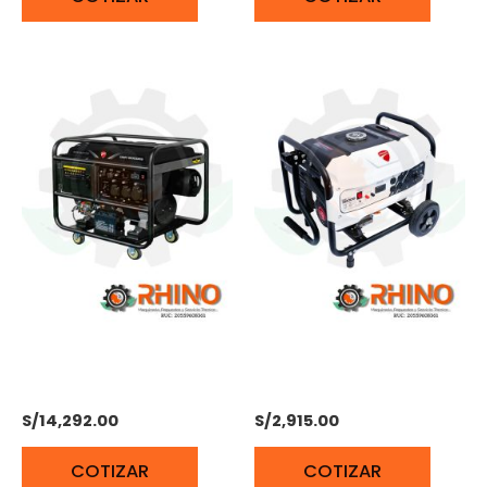
GENERADOR 4T 220V 60
GENERADOR 5,2W 7HP
HZ DUCATI DGR12000ES
DUCATI DGR363200S
S/
14,292.00
S/
2,915.00
COTIZAR
COTIZAR