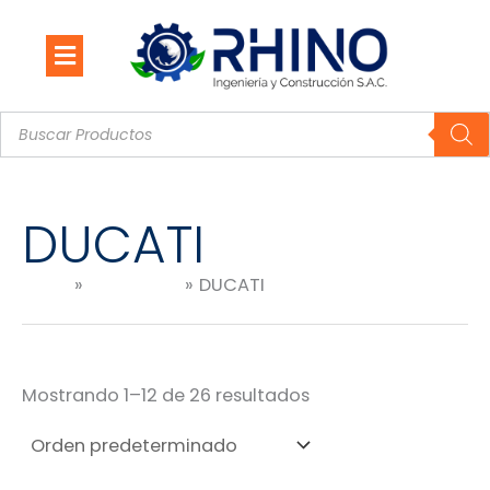
Ir
al
contenido
Búsqueda
de
productos
DUCATI
Inicio
Productos
DUCATI
Mostrando 1–12 de 26 resultados