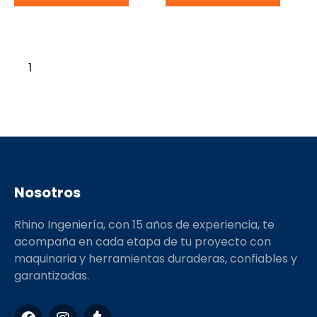
1
2
3
→
Nosotros
Rhino Ingeniería, con 15 años de experiencia, te
acompaña en cada etapa de tu proyecto con
maquinaria y herramientas duraderas, confiables y
garantizadas.
F
I
T