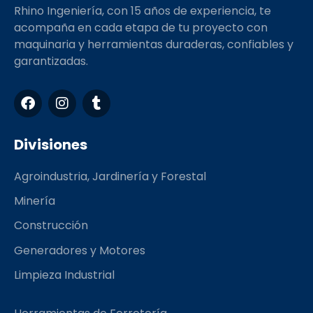
Rhino Ingeniería, con 15 años de experiencia, te
acompaña en cada etapa de tu proyecto con
maquinaria y herramientas duraderas, confiables y
garantizadas.
F
I
T
a
n
u
c
s
m
e
t
b
Divisiones
b
a
l
o
g
r
Agroindustria, Jardinería y Forestal
o
r
k
a
Minería
m
Construcción
Generadores y Motores
Limpieza Industrial