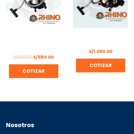
ASPIRADORA 30L
ASPIRADORA 60 LITROS
BONELLY HKV-100GS-
DONG CHENG – DVC60
30B
S/
1,050.00
S/
620.00
S/
580.00
COTIZAR
COTIZAR
Nosotros