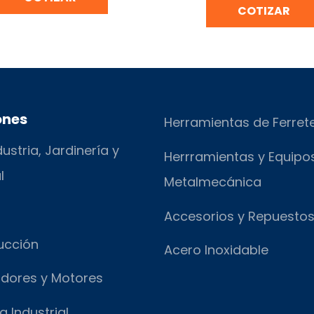
COTIZAR
ones
Herramientas de Ferret
ustria, Jardinería y
Herrramientas y Equipo
l
Metalmecánica
Accesorios y Repuesto
ucción
Acero Inoxidable
dores y Motores
a Industrial