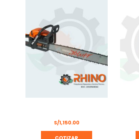
MOTOSIERRA A GASOLINA 24″
MOL
DAEWO – DACS6224
M
S/
1,150.00
COTIZAR