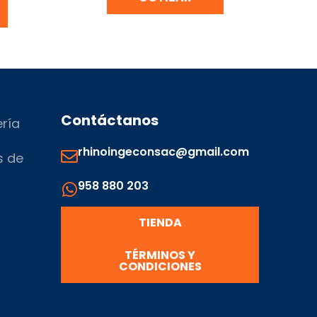
Contáctanos
ería
rhinoingeconsac@gmail.com
s de
958 880 203
s
TIENDA
TÉRMINOS Y
CONDICIONES