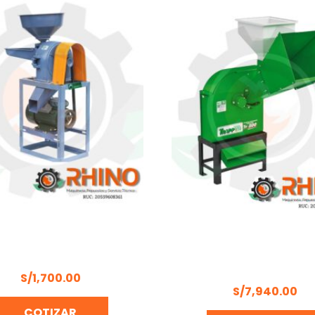
INO PARA GRANO 4HP
KIT TRITURADOR FORR
ONOFASICO M4SG
TRAPP TRF-800 CON BA
MOTOR
S/
1,700.00
S/
7,940.00
COTIZAR