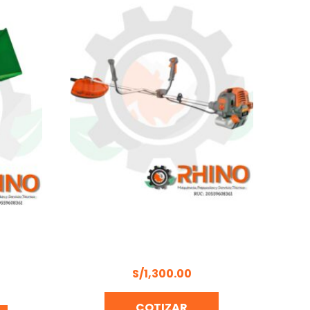
AJERO
MOTOGUADAÑA / CULTIVADORA
SE SIN
1.7HP DAEWOO DBC 430
S/
1,300.00
COTIZAR