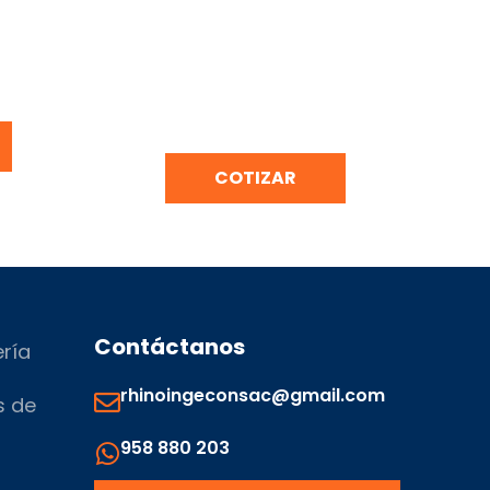
CERO
BARANDAS DE ACERO INOXIDABLE
CON VIDRIO TEMPLADO
COTIZAR
Contáctanos
ería
rhinoingeconsac@gmail.com
s de
958 880 203