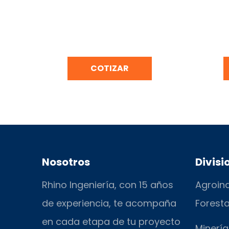
CILINDRO PARRILLERO ACERO
COCI
INOXIDABLE
COTIZAR
Nosotros
Divisi
Rhino Ingeniería, con 15 años
Agroind
de experiencia, te acompaña
Foresta
en cada etapa de tu proyecto
Minería