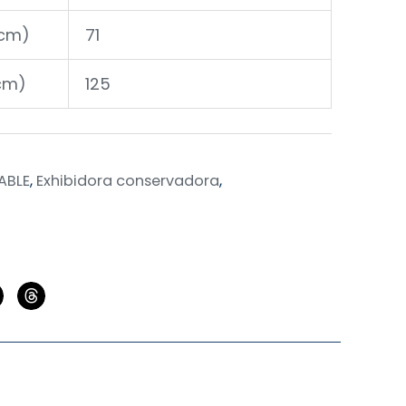
(cm)
71
cm)
125
ABLE
,
Exhibidora conservadora
,