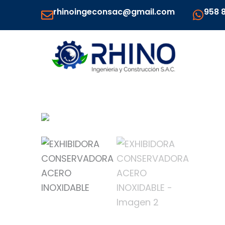
Ir
rhinoingeconsac@gmail.com
958 
al
contenido