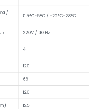
ra /
0.5°C-5°C / -22°C-28°C
on
220V / 60 Hz
4
120
66
120
cm)
125