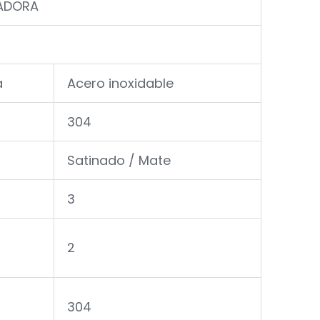
ADORA
a
Acero inoxidable
304
Satinado / Mate
o
3
2
304