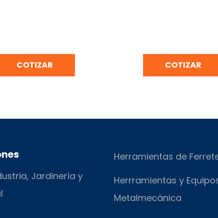
NA INDUSTRIAL DE SEIS
COCINA TIPO ISLA A
HORNILLA
INOXIDABLE
COTIZAR
COTIZAR
ones
Herramientas de Ferret
ustria, Jardinería y
Herrramientas y Equipo
l
Metalmecánica