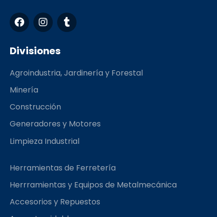
F
I
T
a
n
u
c
s
m
e
t
b
Divisiones
b
a
l
o
g
r
Agroindustria, Jardinería y Forestal
o
r
k
a
Minería
m
Construcción
Generadores y Motores
Limpieza Industrial
Herramientas de Ferretería
Herrramientas y Equipos de Metalmecánica
Accesorios y Repuestos