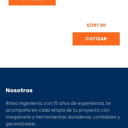
MOCHILA FUMIGADORA
20 LITROS TRAPP SX-
LK20C
S/
257.00
COTIZAR
Nosotros
Rhino Ingeniería, con 15 años de experiencia, te
acompaña en cada etapa de tu proyecto con
maquinaria y herramientas duraderas, confiables y
garantizadas.