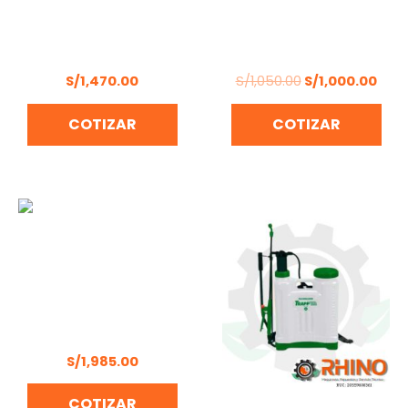
DESBROZADORA 3HP
MOLINO TODO TIPO DE
DAEWOO DBC520CC
GRANO 4HP M4DF
S/
1,470.00
S/
1,050.00
S/
1,000.00
COTIZAR
COTIZAR
CORTADORA DE CÉSPED
INALAMBRICA MAKITA
DLM460
S/
1,985.00
COTIZAR